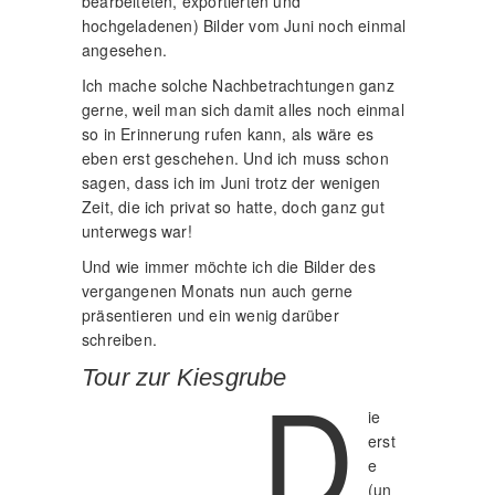
bearbeiteten, exportierten und
hochgeladenen) Bilder vom Juni noch einmal
angesehen.
Ich mache solche Nachbetrachtungen ganz
gerne, weil man sich damit alles noch einmal
so in Erinnerung rufen kann, als wäre es
eben erst geschehen. Und ich muss schon
sagen, dass ich im Juni trotz der wenigen
Zeit, die ich privat so hatte, doch ganz gut
unterwegs war!
Und wie immer möchte ich die Bilder des
vergangenen Monats nun auch gerne
präsentieren und ein wenig darüber
schreiben.
D
Tour zur Kiesgrube
ie
erst
e
(un