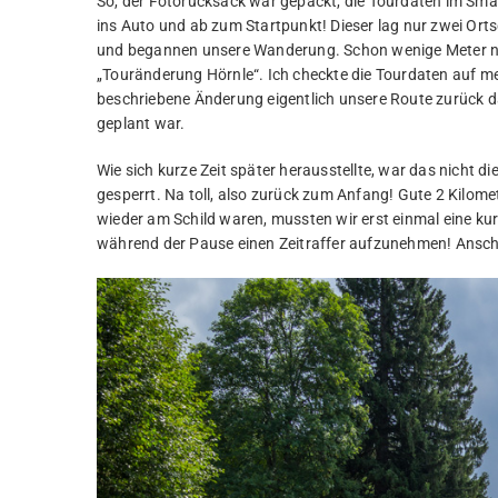
So, der Fotorucksack war gepackt, die Tourdaten im Smar
ins Auto und ab zum Startpunkt! Dieser lag nur zwei Ort
und begannen unsere Wanderung. Schon wenige Meter nach
„Touränderung Hörnle“. Ich checkte die Tourdaten auf m
beschriebene Änderung eigentlich unsere Route zurück dars
geplant war.
Wie sich kurze Zeit später herausstellte, war das nicht d
gesperrt. Na toll, also zurück zum Anfang! Gute 2 Kilome
wieder am Schild waren, mussten wir erst einmal eine kur
während der Pause einen Zeitraffer aufzunehmen! Anschli