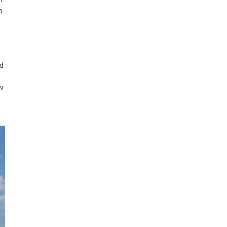
n
nd
iv