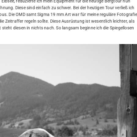
ibsee, reduzierte ich mein Equipment für die heutige Bergtour nun
hnung. Diese sind einfach zu schwer. Bei der heutigen Tour verließ ich
us. Die OMD samt Sigma 19 mm Art war für meine reguläre Fotografi
Zeitraffer regeln sollte. Diese Ausrüstung ist wesentlich leichter, als
t steht diesen in nichts nach. So langsam beginne ich die Spiegellosen