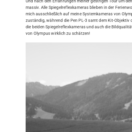
Und nach den Erfahrungen meiner gestrigen Tour um den E
massiv. Alle Spiegelreflexkameras blieben in der Ferienwo
mich ausschließlich auf meine Systemkameras von Olymp
zuständig, während die Pen PL-3 samt dem Kit-Objektiv die 
die beiden Spiegelreflexkameras und auch die Bildqualitä
von Olympus wirklich zu schätzen!