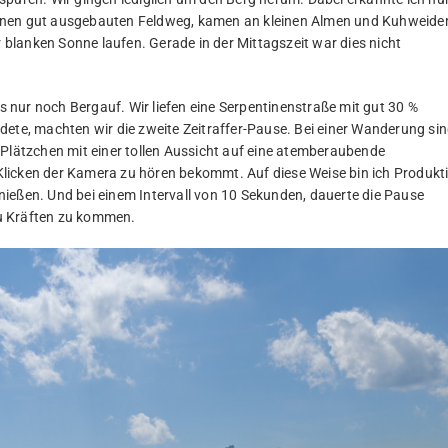
einen gut ausgebauten Feldweg, kamen an kleinen Almen und Kuhweide
r blanken Sonne laufen. Gerade in der Mittagszeit war dies nicht
nur noch Bergauf. Wir liefen eine Serpentinenstraße mit gut 30 %
dete, machten wir die zweite Zeitraffer-Pause. Bei einer Wanderung si
 Plätzchen mit einer tollen Aussicht auf eine atemberaubende
licken der Kamera zu hören bekommt. Auf diese Weise bin ich Produkt
ießen. Und bei einem Intervall von 10 Sekunden, dauerte die Pause
u Kräften zu kommen.