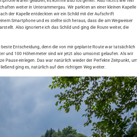
tphone waren geladen, es konnte also los gehen. Also nichts wie rein
schaften weiter in Unterammergau. Wir parkten an einer kleinen Kapelle
 der Kapelle entdeckten wir ein Schild mit der Aufschrift
einem Smartphone und es stellte sich heraus, dass die am Wegweiser
tellt. Also ignorierte ich das Schild und ging die Route weiter, die
ie beste Entscheidung, denn die von mir geplante Route war tatsächlich
ter und 100 Höhenmeter sind wir jetzt also umsonst gelaufen. Als wir
ze Pause einlegen. Das war natürlich wieder der Perfekte Zeitpunkt, u
eßend ging es, natürlich auf den richtigen Weg weiter.