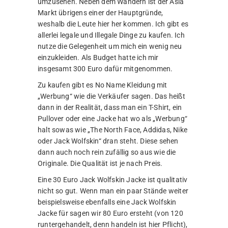
umzusehen. Neben dem Wandern ist der Asia
Markt übrigens einer der Hauptgründe,
weshalb die Leute hier her kommen. Ich gibt es
allerlei legale und Illegale Dinge zu kaufen. Ich
nutze die Gelegenheit um mich ein wenig neu
einzukleiden. Als Budget hatte ich mir
insgesamt 300 Euro dafür mitgenommen.
Zu kaufen gibt es No Name Kleidung mit
„Werbung“ wie die Verkäufer sagen. Das heißt
dann in der Realität, dass man ein T-Shirt, ein
Pullover oder eine Jacke hat wo als „Werbung“
halt sowas wie „The North Face, Addidas, Nike
oder Jack Wolfskin“ dran steht. Diese sehen
dann auch noch rein zufällig so aus wie die
Originale. Die Qualität ist je nach Preis.
Eine 30 Euro Jack Wolfskin Jacke ist qualitativ
nicht so gut. Wenn man ein paar Stände weiter
beispielsweise ebenfalls eine Jack Wolfskin
Jacke für sagen wir 80 Euro ersteht (von 120
runtergehandelt, denn handeln ist hier Pflicht),