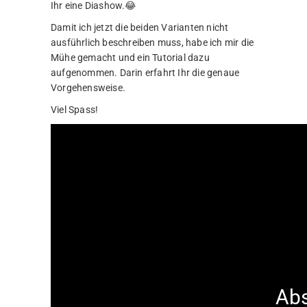
Ihr eine Diashow.😂
Damit ich jetzt die beiden Varianten nicht
ausführlich beschreiben muss, habe ich mir die
Mühe gemacht und ein Tutorial dazu
aufgenommen. Darin erfahrt Ihr die genaue
Vorgehensweise.
Viel Spass!
Abs