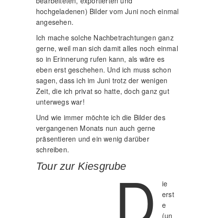
bearbeiteten, exportierten und
hochgeladenen) Bilder vom Juni noch einmal
angesehen.
Ich mache solche Nachbetrachtungen ganz
gerne, weil man sich damit alles noch einmal
so in Erinnerung rufen kann, als wäre es
eben erst geschehen. Und ich muss schon
sagen, dass ich im Juni trotz der wenigen
Zeit, die ich privat so hatte, doch ganz gut
unterwegs war!
Und wie immer möchte ich die Bilder des
vergangenen Monats nun auch gerne
präsentieren und ein wenig darüber
schreiben.
D
Tour zur Kiesgrube
ie
erst
e
(un