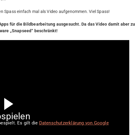
 den Spass einfach mal als Video aufgenommen. Viel Spass!
 Apps für die Bildbearbeitung ausgesucht. Da das Video damit aber z
tware „Snapseed“ beschränkt!
spielen
spielt. Es gilt die
Datenschutzerklärung von Google