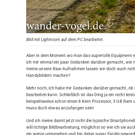
Bild mit Lightroom auf dem PC bearbeitet.
Aber in dem Moment wo man das supertolle Equipment ebe
ich mir einmal ein paar Gedanken darüber gemacht, wie 
meine unsere Raw-Aufnahmen lassen wir doch auch nicht e
Handybildern machen?
Mehr noch, ich habe mir Gedanken darüber gemacht, ob 
bearbeiten kann. Schließlich ist das Ding ja ein recht lei
beispielsweise schon einen 8 Kern Prozessor, 3 GB Ram u
muss doch etwas anzufangen sein!
Und ich meine damit jetzt nicht die typische Smartphoneb
will richtige Bildbearbeitung, möglichst so wie ich sie 
ein wenig umgesehen und bin dabei sogar fündig geword