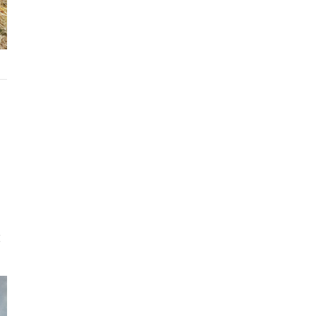
n
h
€