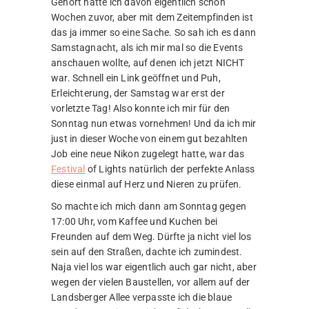
Gehört hatte ich davon eigentlich schon
Wochen zuvor, aber mit dem Zeitempfinden ist
das ja immer so eine Sache. So sah ich es dann
Samstagnacht, als ich mir mal so die Events
anschauen wollte, auf denen ich jetzt NICHT
war. Schnell ein Link geöffnet und Puh,
Erleichterung, der Samstag war erst der
vorletzte Tag! Also konnte ich mir für den
Sonntag nun etwas vornehmen! Und da ich mir
just in dieser Woche von einem gut bezahlten
Job eine neue Nikon zugelegt hatte, war das
Festival
of Lights natürlich der perfekte Anlass
diese einmal auf Herz und Nieren zu prüfen.
So machte ich mich dann am Sonntag gegen
17:00 Uhr, vom Kaffee und Kuchen bei
Freunden auf dem Weg. Dürfte ja nicht viel los
sein auf den Straßen, dachte ich zumindest.
Naja viel los war eigentlich auch gar nicht, aber
wegen der vielen Baustellen, vor allem auf der
Landsberger Allee verpasste ich die blaue