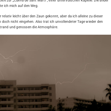
te zur „Cueva de Sant Martí“, einer unterirdischen Kapelle. Die Bilder
e ich mich auf den Weg.
elativ leicht über den Zaun gekonnt, aber da ich alleine zu dieser
n doch nicht eingehen. Also trat ich unvollendeter Tage wieder den
trand und genossen die Atmosphäre.