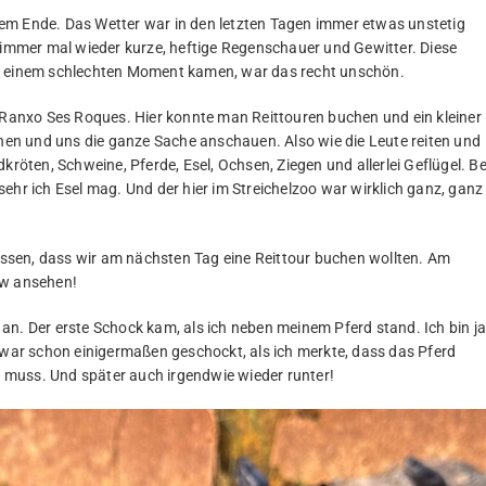
em Ende. Das Wetter war in den letzten Tagen immer etwas unstetig
mmer mal wieder kurze, heftige Regenschauer und Gewitter. Diese
in einem schlechten Moment kamen, war das recht unschön.
e Ranxo Ses Roques. Hier konnte man Reittouren buchen und ein kleiner
ehen und uns die ganze Sache anschauen. Also wie die Leute reiten und
kröten, Schweine, Pferde, Esel, Ochsen, Ziegen und allerlei Geflügel. Be
ehr ich Esel mag. Und der hier im Streichelzoo war wirklich ganz, ganz
ssen, dass wir am nächsten Tag eine Reittour buchen wollten. Am
ow ansehen!
an. Der erste Schock kam, als ich neben meinem Pferd stand. Ich bin j
h war schon einigermaßen geschockt, als ich merkte, dass das Pferd
ch muss. Und später auch irgendwie wieder runter!