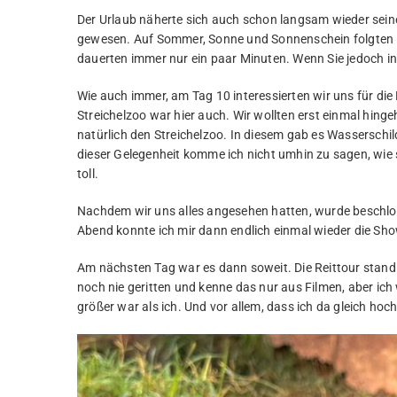
Der Urlaub näherte sich auch schon langsam wieder sein
gewesen. Auf Sommer, Sonne und Sonnenschein folgten i
dauerten immer nur ein paar Minuten. Wenn Sie jedoch 
Wie auch immer, am Tag 10 interessierten wir uns für di
Streichelzoo war hier auch. Wir wollten erst einmal hing
natürlich den Streichelzoo. In diesem gab es Wasserschild
dieser Gelegenheit komme ich nicht umhin zu sagen, wie s
toll.
Nachdem wir uns alles angesehen hatten, wurde beschlo
Abend konnte ich mir dann endlich einmal wieder die Sh
Am nächsten Tag war es dann soweit. Die Reittour stand 
noch nie geritten und kenne das nur aus Filmen, aber ic
größer war als ich. Und vor allem, dass ich da gleich ho