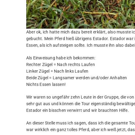
Aber ok, ich hatte mich dazu bereit erklärt, also musste 
gebucht. Mein Pferd hieß übrigens Estador. Estador war 
Essen, als ich aufsteigen sollte. Ich musste ihn also dab
Als Einweisung habe ich bekommen:
Rechter Zügel = Nach rechts Laufen
Linker Zügel = Nach links Laufen
Beide Zügel = Langsamer werden und/oder Anhalten
Nichts Essen lassen!
Wir waren so ungefähr zehn Leute in der Gruppe, die von
sehr gut aus und können die Tour eigenständig bewältig
Estador ein bisschen verwirrt und wir brauchten Hilfe.
An dieser Stelle muss ich sagen, dass ich die gesamte 
war wirklich ein ganz tolles Pferd, aber ich weiß jetzt, dass