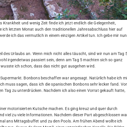
rankheit und wenig Zeit finde ich jetzt endlich die Gelegenheit,
 ich letzten Monat auch den traditionellen Jahresabschluss hier auf
erde ich das vermutlich in einem einzigen Artikel tun. Ich gebe mir nun
l des Urlaubs an. Wenn mich nicht alles täuscht, sind wir nun am Tag 
hl irgendetwas passiert sein, denn am Tag 5 machten sich so ganz
 wusste ich schon, dass das nicht gut ausgehen wird.
 Supermarkt. Bonbons beschaffen war angesagt. Natürlich habe ich mi
d ich muss sagen, dass ich die spanischen Bonbons sehr lecker fand. Vo
sen Tag zu unterdrücken. Nachdem ich also einen Vorrat gekauft hatte,
 einer motorisierten Kutsche machen. Es ging kreuz und quer durch
n und viel zu viele Informationen. Nachdem dieser Part abgeschlossen wa
nmal ans Mittagsbuffet und zu den Pools. Am frühen Abend wollte ich