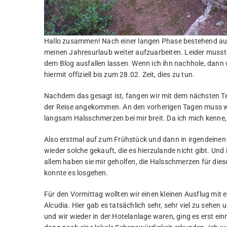
Hallo zusammen! Nach einer langen Phase bestehend aus K
meinen Jahresurlaub weiter aufzuarbeiten. Leider musste
dem Blog ausfallen lassen. Wenn ich ihn nachhole, dann w
hiermit offiziell bis zum 28.02. Zeit, dies zu tun.
Nachdem das gesagt ist, fangen wir mit dem nächsten Tei
der Reise angekommen. An den vorherigen Tagen muss wo
langsam Halsschmerzen bei mir breit. Da ich mich kenne,
Also erstmal auf zum Frühstück und dann in irgendeinen
wieder solche gekauft, die es hierzulande nicht gibt. Un
allem haben sie mir geholfen, die Halsschmerzen für die
konnte es losgehen.
Für den Vormittag wollten wir einen kleinen Ausflug mit
Alcudia. Hier gab es tatsächlich sehr, sehr viel zu sehe
und wir wieder in der Hotelanlage waren, ging es erst ei