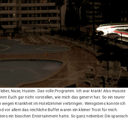
ieber, Nase, Husten. Das volle Programm. Ich war krank! Also musste
önnt Euch gar nicht vorstellen, wie mich das genervt hat. So ein teurer
n wegen Krankheit im Hotelzimmer verbringen. Wenigstens konnte ich
vor allem das reichliche Buffet waren ein kleiner Trost für mich.
tens ein bisschen Entertainment hatte. So ganz nebenbei: Die spanisch