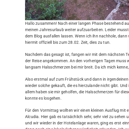
Hallo zusammen! Nach einer langen Phase bestehend aus K
meinen Jahresurlaub weiter aufzuarbeiten. Leider musste
dem Blog ausfallen lassen. Wenn ich ihn nachhole, dann w
hiermit offiziell bis zum 28.02. Zeit, dies zu tun.
Nachdem das gesagt ist, fangen wir mit dem nächsten Tei
der Reise angekommen. An den vorherigen Tagen muss wo
langsam Halsschmerzen bei mir breit. Da ich mich kenne,
Also erstmal auf zum Frühstück und dann in irgendeinen
wieder solche gekauft, die es hierzulande nicht gibt. Un
allem haben sie mir geholfen, die Halsschmerzen für die
konnte es losgehen.
Für den Vormittag wollten wir einen kleinen Ausflug mit
Alcudia. Hier gab es tatsächlich sehr, sehr viel zu sehe
und wir wieder in der Hotelanlage waren, ging es erst ei