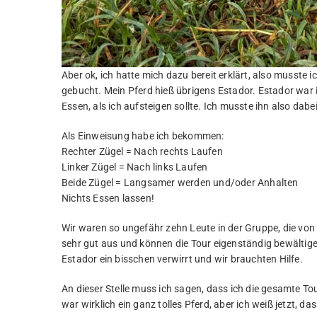
Aber ok, ich hatte mich dazu bereit erklärt, also musste 
gebucht. Mein Pferd hieß übrigens Estador. Estador war 
Essen, als ich aufsteigen sollte. Ich musste ihn also dab
Als Einweisung habe ich bekommen:
Rechter Zügel = Nach rechts Laufen
Linker Zügel = Nach links Laufen
Beide Zügel = Langsamer werden und/oder Anhalten
Nichts Essen lassen!
Wir waren so ungefähr zehn Leute in der Gruppe, die von
sehr gut aus und können die Tour eigenständig bewältig
Estador ein bisschen verwirrt und wir brauchten Hilfe.
An dieser Stelle muss ich sagen, dass ich die gesamte 
war wirklich ein ganz tolles Pferd, aber ich weiß jetzt, dass