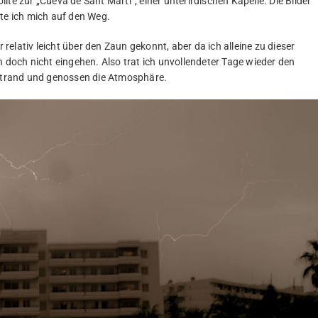
te zur „Cueva de Sant Martí“, einer unterirdischen Kapelle. Die Bilder
e ich mich auf den Weg.
elativ leicht über den Zaun gekonnt, aber da ich alleine zu dieser
n doch nicht eingehen. Also trat ich unvollendeter Tage wieder den
trand und genossen die Atmosphäre.