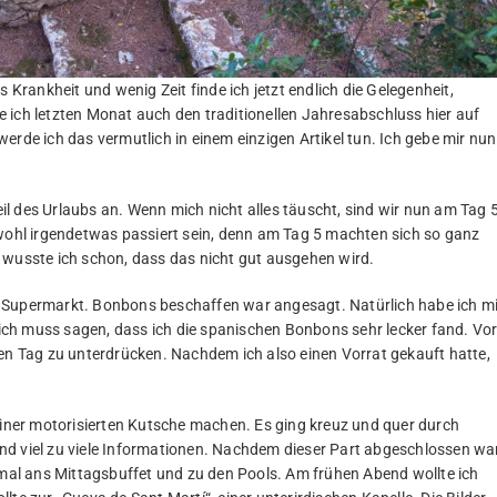
rankheit und wenig Zeit finde ich jetzt endlich die Gelegenheit,
 ich letzten Monat auch den traditionellen Jahresabschluss hier auf
erde ich das vermutlich in einem einzigen Artikel tun. Ich gebe mir nun
l des Urlaubs an. Wenn mich nicht alles täuscht, sind wir nun am Tag 
hl irgendetwas passiert sein, denn am Tag 5 machten sich so ganz
 wusste ich schon, dass das nicht gut ausgehen wird.
 Supermarkt. Bonbons beschaffen war angesagt. Natürlich habe ich mi
d ich muss sagen, dass ich die spanischen Bonbons sehr lecker fand. Vo
sen Tag zu unterdrücken. Nachdem ich also einen Vorrat gekauft hatte,
 einer motorisierten Kutsche machen. Es ging kreuz und quer durch
n und viel zu viele Informationen. Nachdem dieser Part abgeschlossen wa
nmal ans Mittagsbuffet und zu den Pools. Am frühen Abend wollte ich