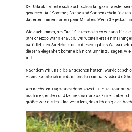
Der Urlaub näherte sich auch schon langsam wieder sein
gewesen. Auf Sommer, Sonne und Sonnenschein folgten i
dauerten immer nur ein paar Minuten. Wenn Sie jedoch 
Wie auch immer, am Tag 10 interessierten wir uns für di
Streichelzoo war hier auch. Wir wollten erst einmal hing
natürlich den Streichelzoo. In diesem gab es Wasserschild
dieser Gelegenheit komme ich nicht umhin zu sagen, wie s
toll.
Nachdem wir uns alles angesehen hatten, wurde beschlo
Abend konnte ich mir dann endlich einmal wieder die Sh
Am nächsten Tag war es dann soweit. Die Reittour stand 
noch nie geritten und kenne das nur aus Filmen, aber ic
größer war als ich. Und vor allem, dass ich da gleich ho