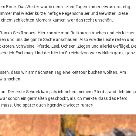
em Ende. Das Wetter war in den letzten Tagen immer etwas unstetig
mmer mal wieder kurze, heftige Regenschauer und Gewitter. Diese
in einem schlechten Moment kamen, war das recht unschön.
e Ranxo Ses Roques. Hier konnte man Reittouren buchen und ein kleiner
ehen und uns die ganze Sache anschauen. Also wie die Leute reiten und
kröten, Schweine, Pferde, Esel, Ochsen, Ziegen und allerlei Geflügel. Be
ehr ich Esel mag. Und der hier im Streichelzoo war wirklich ganz, ganz
ssen, dass wir am nächsten Tag eine Reittour buchen wollten. Am
ow ansehen!
an. Der erste Schock kam, als ich neben meinem Pferd stand. Ich bin j
h war schon einigermaßen geschockt, als ich merkte, dass das Pferd
ch muss. Und später auch irgendwie wieder runter!