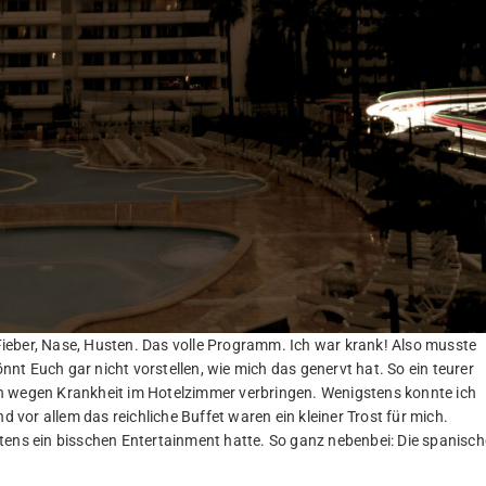
ieber, Nase, Husten. Das volle Programm. Ich war krank! Also musste
önnt Euch gar nicht vorstellen, wie mich das genervt hat. So ein teurer
n wegen Krankheit im Hotelzimmer verbringen. Wenigstens konnte ich
vor allem das reichliche Buffet waren ein kleiner Trost für mich.
tens ein bisschen Entertainment hatte. So ganz nebenbei: Die spanisch