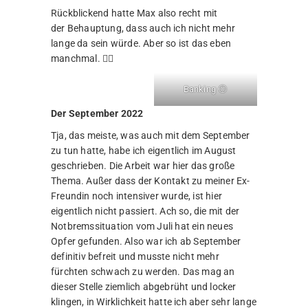
dieser Stelle ziemlich abgebrüht und locker
klingen, in Wirklichkeit hatte ich aber sehr lange
mit der Verarbeitung zu kämpfen. Und auch
jetzt ist nicht alles überwunden, es wird aber
Sück für Stück besser. Man lernt ja aus seinen
Fehlern.
BBQ for One 😂
Lecker! 😋
Die
Das Schlafzimer
Wasserenthärtungsa
meiner Großeltern im
nlage ist eingebaut.
originalen Zustand.
2 Wochen lang habe
2 verdammte
ich hier die Fugen
Wochen!!!!
gemacht. Tag für
Tag.
Birnenernte auf der
Ranch.