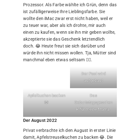
Prozessor. Als Farbe wählte ich Grün, denn das
ist zufälligerweise Ihre Lieblingsfarbe. Sie
wollte den iMac zwar erst nicht haben, weil er
zu teuer war, aber als ich drohte, mir auch
einen zu kaufen, wenn sie ihn mir geben wollte,
akzeptierte sie das Geschenk letztendlich
doch. 😂 Heute freut sie sich darüber und
würde ihn nicht missen wollen. Tja, Mütter sind
manchmal eben etwas seltsam 🤷‍♂️.
Der Pool wird
aufgebaut
Apfelkuchen backen
Das
🙈
Geburtstagsgeschen
k für meine Mama.
Der August 2022
Privat verbrachte ich den August in erster Linie
damit, Apfelstreuselkuchen zu backen 😂. Die