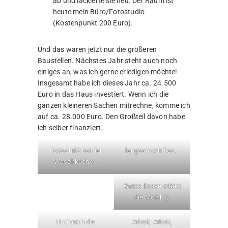
ab und lackierte sie neu. Der Raum ist
heute mein Büro/Fotostudio
(Kostenpunkt 200 Euro).
Und das waren jetzt nur die größeren
Baustellen. Nächstes Jahr steht auch noch
einiges an, was ich gerne erledigen möchte!
Insgesamt habe ich dieses Jahr ca. 24.500
Euro in das Haus investiert. Wenn ich die
ganzen kleineren Sachen mitrechne, komme ich
auf ca. 28.000 Euro. Den Großteil davon habe
ich selber finanziert.
Fortschritt bei der
langsam wird es…
Waschküche…
Gutes Essen stärkt
die Moral 💪
Und auch die
Arbeit, Arbeit,