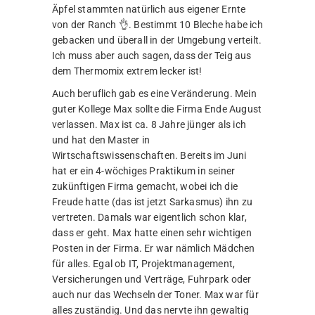
Äpfel stammten natürlich aus eigener Ernte
von der Ranch 👌. Bestimmt 10 Bleche habe ich
gebacken und überall in der Umgebung verteilt.
Ich muss aber auch sagen, dass der Teig aus
dem Thermomix extrem lecker ist!
Auch beruflich gab es eine Veränderung. Mein
guter Kollege Max sollte die Firma Ende August
verlassen. Max ist ca. 8 Jahre jünger als ich
und hat den Master in
Wirtschaftswissenschaften. Bereits im Juni
hat er ein 4-wöchiges Praktikum in seiner
zukünftigen Firma gemacht, wobei ich die
Freude hatte (das ist jetzt Sarkasmus) ihn zu
vertreten. Damals war eigentlich schon klar,
dass er geht. Max hatte einen sehr wichtigen
Posten in der Firma. Er war nämlich Mädchen
für alles. Egal ob IT, Projektmanagement,
Versicherungen und Verträge, Fuhrpark oder
auch nur das Wechseln der Toner. Max war für
alles zuständig. Und das nervte ihn gewaltig