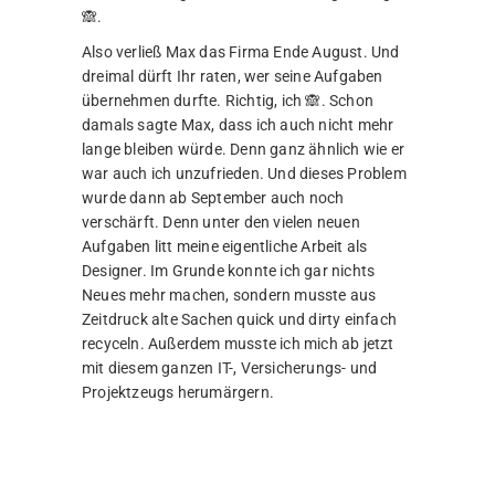
🙈.
Also verließ Max das Firma Ende August. Und
dreimal dürft Ihr raten, wer seine Aufgaben
übernehmen durfte. Richtig, ich 🙈. Schon
damals sagte Max, dass ich auch nicht mehr
lange bleiben würde. Denn ganz ähnlich wie er
war auch ich unzufrieden. Und dieses Problem
wurde dann ab September auch noch
verschärft. Denn unter den vielen neuen
Aufgaben litt meine eigentliche Arbeit als
Designer. Im Grunde konnte ich gar nichts
Neues mehr machen, sondern musste aus
Zeitdruck alte Sachen quick und dirty einfach
recyceln. Außerdem musste ich mich ab jetzt
mit diesem ganzen IT-, Versicherungs- und
Projektzeugs herumärgern.
Mein leergeräumtes, altes Büro ende August