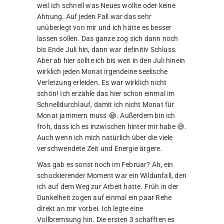
weil ich schnell was Neues wollte oder keine
Ahnung. Auf jeden Fall war das sehr
unüberlegt von mir und ich hätte es besser
lassen sollen. Das ganze zog sich dann noch
bis Ende Juli hin, dann war definitiv Schluss.
Aber ab hier sollte ich bis weit in den Juli hinein
wirklich jeden Monat irgendeine seelische
Verletzung erleiden. Es war wirklich nicht
schön! Ich erzähle das hier schon einmal im
Schnelldurchlauf, damit ich nicht Monat für
Monat jammern muss 😂. Außerdem bin ich
froh, dass ich es inzwischen hinter mir habe 😅.
Auch wenn ich mich natürlich über die viele
verschwendete Zeit und Energie ärgere.
Was gab es sonst noch im Februar? Ah, ein
schockierender Moment war ein Wildunfall, den
ich auf dem Weg zur Arbeit hatte. Früh in der
Dunkelheit zogen auf einmal ein paar Rehe
direkt an mir vorbei. Ich legte eine
Vollbremsung hin. Die ersten 3 schafften es