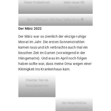
Erster Probedruck
Mein neuer 3D
Drucker
Der Leihwagen mit ohne Kofferraum 😂
Der März 2022
Der März war so ziemlich der einzige ruhige
Monat im Jahr. Die ersten Sonnenstrahlen
kamen raus und ich verbrachte auch mal ein
bisschen Zeit im Garten (vorwiegend in der
Hängematte). Und was im April noch folgen
haben sollte war, dass meine Oma wegen einer
Kleinigkeit ins Krankenhaus kam.
Frischer Tee im
Teeautomat von
Vorwerk
Die Waschküche
war echt viel Arbeit