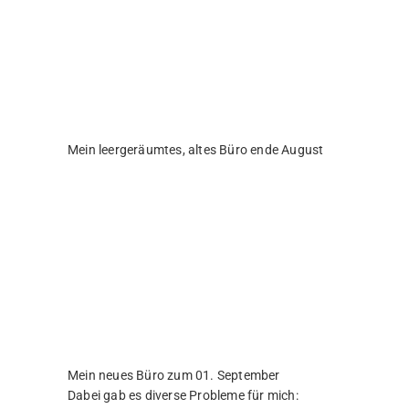
Mein neues Büro zum 01. September
Dabei gab es diverse Probleme für mich:
Max verdiente wesentlich mehr Geld als
ich (klar, er hatte auch mehr Aufgaben).
Aber als ich seine Aufgaben übernommen
hatte, machte sich das genau 0 auf
meinen Lohnzettel bemerkbar. Auch wenn
ich mehrmals sagte, dass ich
Gesprächsbedarf hatte, wurde mein
Anliegen ignoriert.
Max musste oft raus zu anderen
Standorten, um dort zu arbeiten. Dafür
hatte er einen Firmenwagen. Nun musste
ich raus um das zu machen. Ich hatte
jedoch keinen Firmenwagen, obwohl mir
zu der Zeit schon ein Jahr lang
versprochen wurde, dass ich einen
bekommen sollte. Max sein Auto ging an
einen anderen Kollegen.