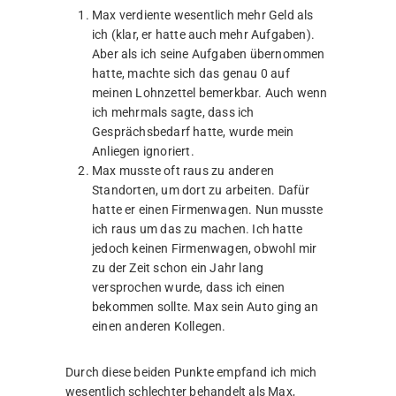
Durch diese beiden Punkte empfand ich mich
wesentlich schlechter behandelt als Max,
obwohl ich das Gleiche leistete (mehr sogar
noch mit meinen eigenen Aufgaben). Und ich
fühlte mich auch nicht gehört, obwohl ich
immer wieder Gesprächsbedarf anmeldete. Als
dann noch meine privaten Kosten (Gas 321 im
Monat, Strom 150 Euro im Monat etc.) immer
weiter stiegen, fragte ich, ob ich nicht von 30
auf 35 Stunden die Woche gehen kann (einmal
um mehr zu schaffen, da ich eh schon
überarbeitet war und zweitens natürlich um
meine Kosten besser decken zu können). Und
als dann auch dieses Gesuch abgelehnt wurde,
schrieb ich genau eine Bewerbung. Und diese
eine Bewerbung hat auch schon gereicht, ich
ging zum Vorstellungsgespräch, unterschrieb
eine Woche später den Vertrag und kündigte
dann. Jetzt arbeite ich wieder zu 100 % als
Grafikdesigner, mache also das, was ich gerne