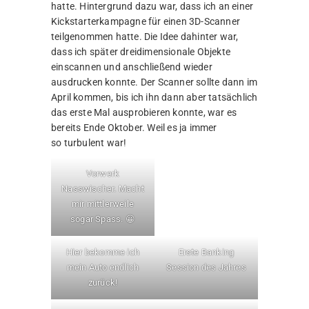
hatte. Hintergrund dazu war, dass ich an einer
Kickstarterkampagne für einen 3D-Scanner
teilgenommen hatte. Die Idee dahinter war,
dass ich später dreidimensionale Objekte
einscannen und anschließend wieder
ausdrucken konnte. Der Scanner sollte dann im
April kommen, bis ich ihn dann aber tatsächlich
das erste Mal ausprobieren konnte, war es
bereits Ende Oktober. Weil es ja immer
so turbulent war!
Vorwerk
Nasswischer. Macht
mir mittlerweile
sogar Spass. 😀
Hier bekomme ich
Erste Banking
mein Auto endlich
Session des Jahres
zurück!