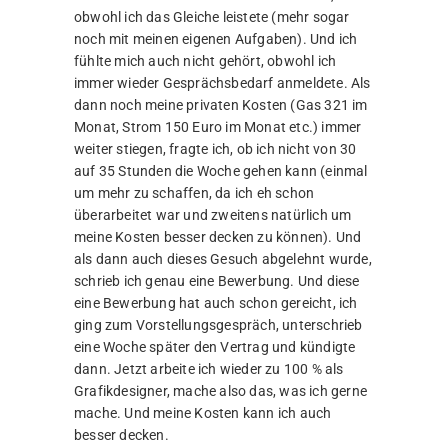
mache. Und meine Kosten kann ich auch
besser decken.
Rückblickend hatte Max also recht mit
der Behauptung, dass auch ich nicht mehr
lange da sein würde. Aber so ist das eben
manchmal. 🤷‍♂️
Banking 😊
Der September 2022
Tja, das meiste, was auch mit dem September
zu tun hatte, habe ich eigentlich im August
geschrieben. Die Arbeit war hier das große
Thema. Außer dass der Kontakt zu meiner Ex-
Freundin noch intensiver wurde, ist hier
eigentlich nicht passiert. Ach so, die mit der
Notbremssituation vom Juli hat ein neues
Opfer gefunden. Also war ich ab September
definitiv befreit und musste nicht mehr
fürchten schwach zu werden. Das mag an