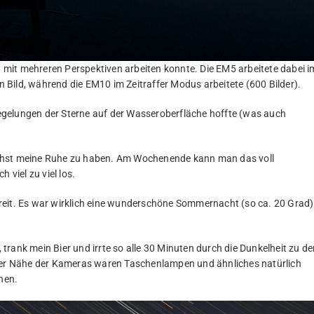
ch mit mehreren Perspektiven arbeiten konnte. Die EM5 arbeitete dabei i
in Bild, während die EM10 im Zeitraffer Modus arbeitete (600 Bilder).
piegelungen der Sterne auf der Wasseroberfläche hoffte (was auch
ichst meine Ruhe zu haben. Am Wochenende kann man das voll
 viel zu viel los.
reit. Es war wirklich eine wunderschöne Sommernacht (so ca. 20 Grad)
, trank mein Bier und irrte so alle 30 Minuten durch die Dunkelheit zu d
 der Nähe der Kameras waren Taschenlampen und ähnliches natürlich
hen.