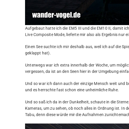
Aufgebaut hatte ich die EM5 III und die EM10 II, damit i
Live Composite Mode, lieferte mir also als Ergebnis nur e
Einen See suchte ich mir deshalb aus, weil ich auf die S
geklappt hat).
Unterwegs war ich extra innerhalb der Woche, um mögl
vergessen, da ist an den Seen hier in der Umgebung einfach
Und so war ich dann auch der einzige Mensch weit und b
und es herrschte fast schon eine unheimliche Ruhe.
Und so saß ich da in der Dunkelheit, schaute in die Sterne
Kameras, um zu sehen, ob noch alles in Ordnung ist. In
Tabu, denn diese würde mir die Aufnahmen zunichtemac