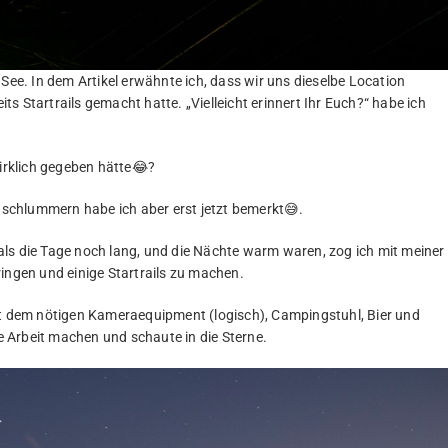
See. In dem Artikel erwähnte ich, dass wir uns dieselbe Location
s Startrails gemacht hatte. „Vielleicht erinnert Ihr Euch?“ habe ich
wirklich gegeben hätte😂?
r schlummern habe ich aber erst jetzt bemerkt😅.
, als die Tage noch lang, und die Nächte warm waren, zog ich mit meiner
ingen und einige Startrails zu machen.
it dem nötigen Kameraequipment (logisch), Campingstuhl, Bier und
re Arbeit machen und schaute in die Sterne.