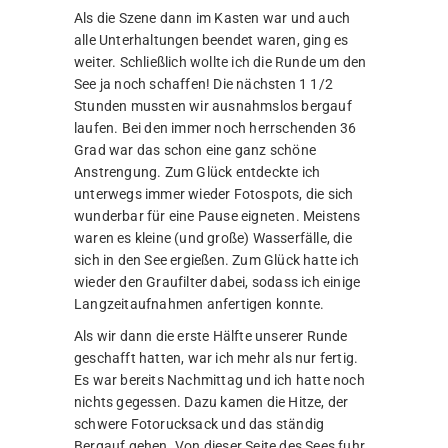
Als die Szene dann im Kasten war und auch
alle Unterhaltungen beendet waren, ging es
weiter. Schließlich wollte ich die Runde um den
See ja noch schaffen! Die nächsten 1 1/2
Stunden mussten wir ausnahmslos bergauf
laufen. Bei den immer noch herrschenden 36
Grad war das schon eine ganz schöne
Anstrengung. Zum Glück entdeckte ich
unterwegs immer wieder Fotospots, die sich
wunderbar für eine Pause eigneten. Meistens
waren es kleine (und große) Wasserfälle, die
sich in den See ergießen. Zum Glück hatte ich
wieder den Graufilter dabei, sodass ich einige
Langzeitaufnahmen anfertigen konnte.
Als wir dann die erste Hälfte unserer Runde
geschafft hatten, war ich mehr als nur fertig.
Es war bereits Nachmittag und ich hatte noch
nichts gegessen. Dazu kamen die Hitze, der
schwere Fotorucksack und das ständig
Bergauf gehen. Von dieser Seite des Sees fuhr