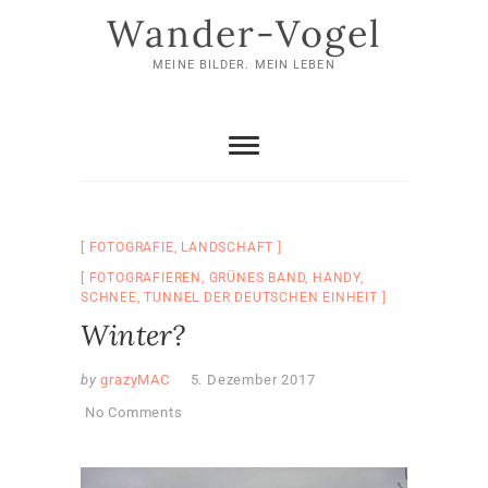
Skip
Wander-Vogel
to
content
MEINE BILDER. MEIN LEBEN
FOTOGRAFIE
,
LANDSCHAFT
FOTOGRAFIEREN
,
GRÜNES BAND
,
HANDY
,
SCHNEE
,
TUNNEL DER DEUTSCHEN EINHEIT
Winter?
by
grazyMAC
5. Dezember 2017
No Comments