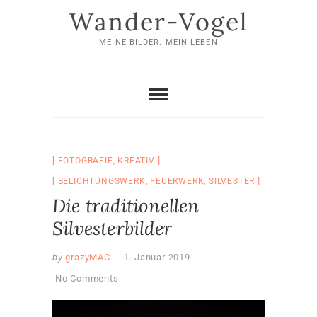
Skip
Wander-Vogel
to
content
MEINE BILDER. MEIN LEBEN
FOTOGRAFIE
,
KREATIV
BELICHTUNGSWERK
,
FEUERWERK
,
SILVESTER
Die traditionellen
Silvesterbilder
by
grazyMAC
1. Januar 2019
No Comments