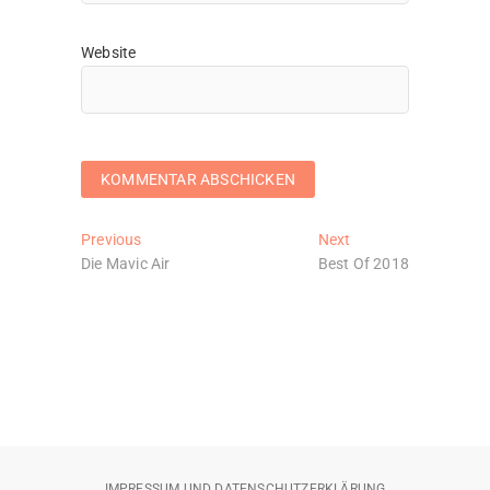
Website
Beitragsnavigation
Previous
Next
Previous
Next
post:
post:
Die Mavic Air
Best Of 2018
IMPRESSUM UND DATENSCHUTZERKLÄRUNG