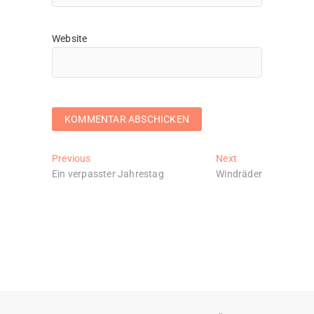
Website
Beitragsnavigation
Previous
Next
Previous
Next
post:
post:
Ein verpasster Jahrestag
Windräder