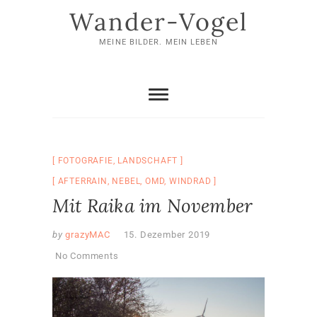
Skip
Wander-Vogel
to
content
MEINE BILDER. MEIN LEBEN
FOTOGRAFIE
,
LANDSCHAFT
AFTERRAIN
,
NEBEL
,
OMD
,
WINDRAD
Mit Raika im November
by
grazyMAC
15. Dezember 2019
No Comments