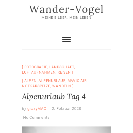
Skip
Wander-Vogel
to
content
MEINE BILDER. MEIN LEBEN
FOTOGRAFIE
,
LANDSCHAFT
,
LUFTAUFNAHMEN
,
REISEN
ALPEN
,
ALPENURLAUB
,
MAVIC AIR
,
NOTKARSPITZE
,
WANDELN
Alpenurlaub Tag 4
by
grazyMAC
2. Februar 2020
No Comments