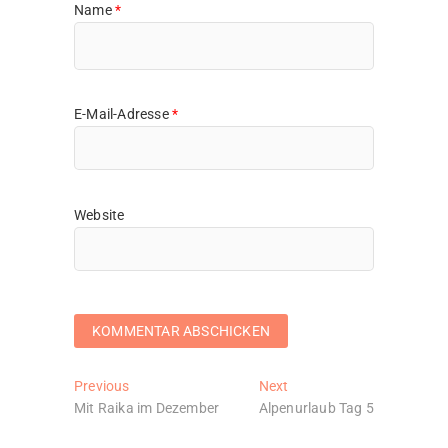
Website
Beitragsnavigation
Previous
Next
Previous
Next
post:
post:
Mit Raika im Dezember
Alpenurlaub Tag 5
IMPRESSUM UND DATENSCHUTZERKLÄRUNG