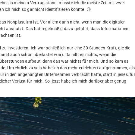
hes in meinem Vertrag stand, musste ich die meiste Zeit mit zwei
ich mich so gar nicht identifizieren konnte. 😕
as Nonplusultra ist. Vor allem dann nicht, wenn man die digitalen
t ausnutzt. Das hat regelmäßig dazu geführt, dass Informationen
achsen ist.
zu investieren. Ich war schließlich nur eine 30-Stunden Kraft, die die
mit auch schon überlastet war). Da hilft es nichts, wenn die
 Überstunden aufbaut, denn das war nichts für mich. Und so kam es
e. Um ehrlich zu sein habe ich das mehr erleichtert aufgenommen, als
 nur in den angehängten Unternehmen verbracht hatte, statt in jenes, fü
klicher Verlust für mich. So, jetzt habe ich mich darüber aber genug