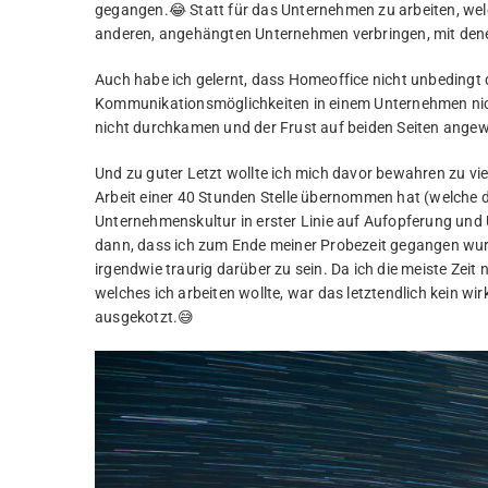
gegangen.😂 Statt für das Unternehmen zu arbeiten, welc
anderen, angehängten Unternehmen verbringen, mit denen 
Auch habe ich gelernt, dass Homeoffice nicht unbedingt d
Kommunikationsmöglichkeiten in einem Unternehmen nich
nicht durchkamen und der Frust auf beiden Seiten angew
Und zu guter Letzt wollte ich mich davor bewahren zu viel 
Arbeit einer 40 Stunden Stelle übernommen hat (welche da
Unternehmenskultur in erster Linie auf Aufopferung und
dann, dass ich zum Ende meiner Probezeit gegangen wurd
irgendwie traurig darüber zu sein. Da ich die meiste Zeit
welches ich arbeiten wollte, war das letztendlich kein wir
ausgekotzt.😅