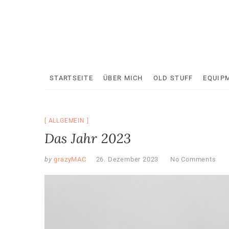
Skip
to
content
STARTSEITE
ÜBER MICH
OLD STUFF
EQUIP
ALLGEMEIN
Das Jahr 2023
by
grazyMAC
26. Dezember 2023
No Comments