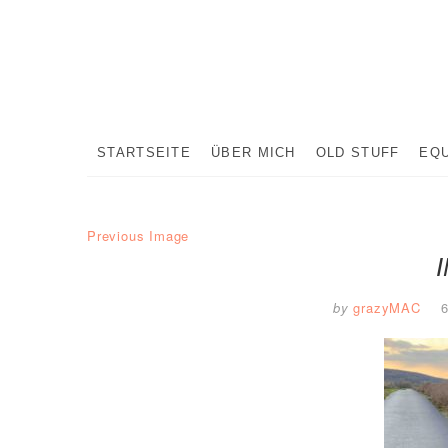
Skip
to
content
STARTSEITE
ÜBER MICH
OLD STUFF
EQ
Previous Image
by
grazyMAC
6