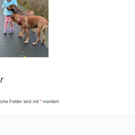
r
liche Felder sind mit
*
markiert