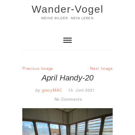
Skip
Wander-Vogel
to
content
MEINE BILDER. MEIN LEBEN
Previous Image
Next Image
April Handy-20
by
grazyMAC
13. Juni 2021
No Comments