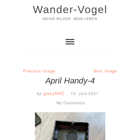
Skip
Wander-Vogel
to
content
MEINE BILDER. MEIN LEBEN
Previous Image
Next Image
April Handy-4
by
grazyMAC
13. Juni 2021
No Comments