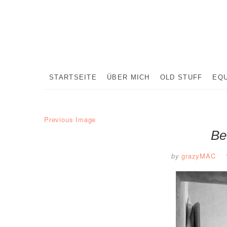
Skip
to
content
STARTSEITE
ÜBER MICH
OLD STUFF
EQ
Previous Image
Be
by
grazyMAC