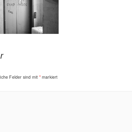
r
liche Felder sind mit
*
markiert