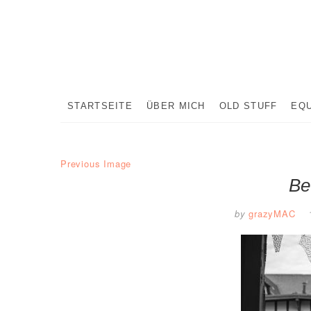
Skip
to
content
STARTSEITE
ÜBER MICH
OLD STUFF
EQ
Previous Image
Be
by
grazyMAC