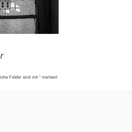
r
liche Felder sind mit
*
markiert