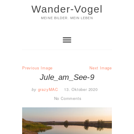
Skip
Wander-Vogel
to
content
MEINE BILDER. MEIN LEBEN
Previous Image
Next Image
Jule_am_See-9
by
grazyMAC
13. Oktober 2020
No Comments