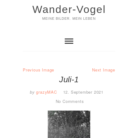
Skip
Wander-Vogel
to
content
MEINE BILDER. MEIN LEBEN
Previous Image
Next Image
Juli-1
by
grazyMAC
12. September 2021
No Comments