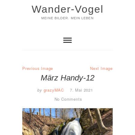
Skip
Wander-Vogel
to
content
MEINE BILDER. MEIN LEBEN
Previous Image
Next Image
März Handy-12
by
grazyMAC
7. Mai 2021
No Comments