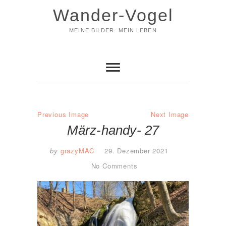
Skip
Wander-Vogel
to
content
MEINE BILDER. MEIN LEBEN
Previous Image
Next Image
März-handy- 27
by
grazyMAC
29. Dezember 2021
No Comments