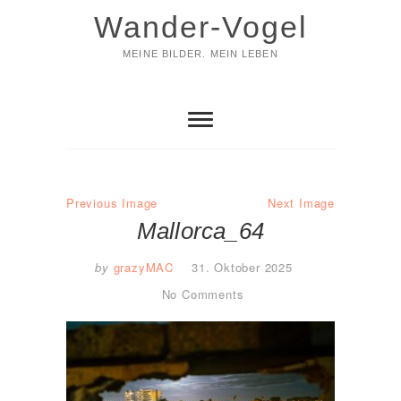
Skip
Wander-Vogel
to
content
MEINE BILDER. MEIN LEBEN
Previous Image
Next Image
Mallorca_64
by
grazyMAC
31. Oktober 2025
No Comments