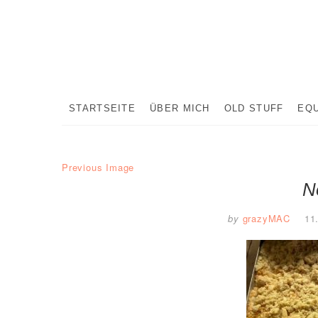
Skip
to
content
STARTSEITE
ÜBER MICH
OLD STUFF
EQ
Previous Image
N
by
grazyMAC
11