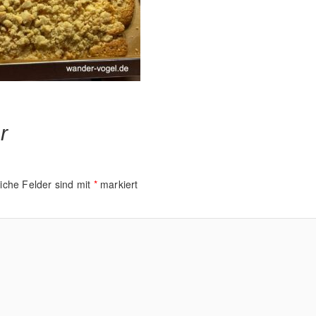
r
liche Felder sind mit
*
markiert