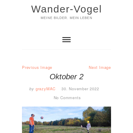
Skip
Wander-Vogel
to
content
MEINE BILDER. MEIN LEBEN
Previous Image
Next Image
Oktober 2
by
grazyMAC
30. November 2022
No Comments