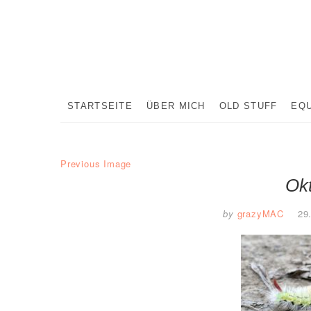
Skip
to
content
STARTSEITE
ÜBER MICH
OLD STUFF
EQ
Previous Image
Ok
by
grazyMAC
29