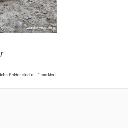
r
liche Felder sind mit
*
markiert