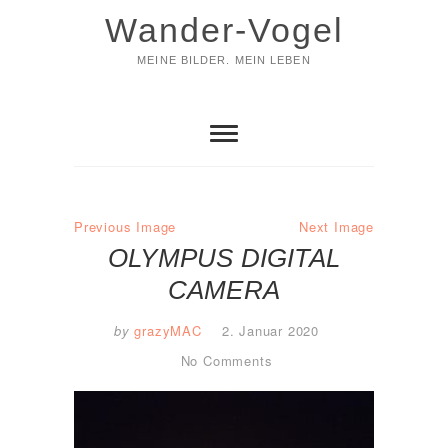
Skip
Wander-Vogel
to
content
MEINE BILDER. MEIN LEBEN
Previous Image
Next Image
OLYMPUS DIGITAL
CAMERA
by
grazyMAC
2. Januar 2020
No Comments