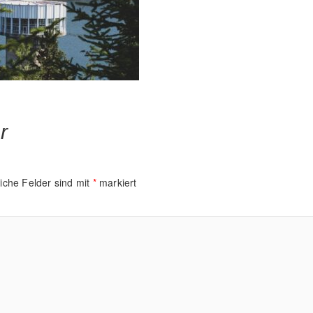
r
liche Felder sind mit
*
markiert