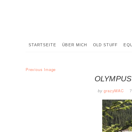
Skip
to
content
STARTSEITE
ÜBER MICH
OLD STUFF
EQ
Previous Image
OLYMPUS
by
grazyMAC
7