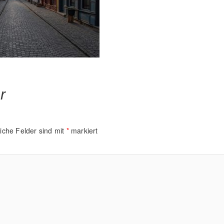
r
liche Felder sind mit
*
markiert