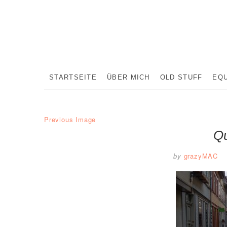
Skip
to
content
STARTSEITE
ÜBER MICH
OLD STUFF
EQ
Previous Image
Qu
by
grazyMAC