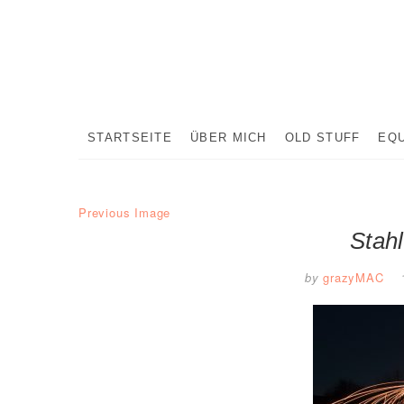
Skip
to
content
STARTSEITE
ÜBER MICH
OLD STUFF
EQ
Previous Image
Stah
by
grazyMAC