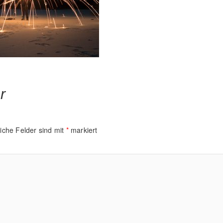
r
liche Felder sind mit
*
markiert