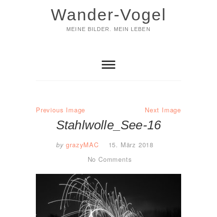
Skip
Wander-Vogel
to
content
MEINE BILDER. MEIN LEBEN
Previous Image
Next Image
Stahlwolle_See-16
by
grazyMAC
15. März 2018
No Comments