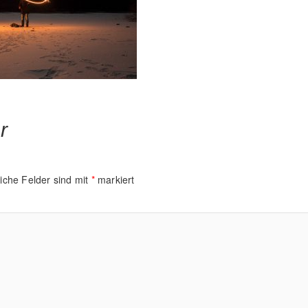
r
liche Felder sind mit
*
markiert