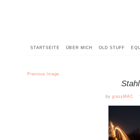
Skip
to
content
STARTSEITE
ÜBER MICH
OLD STUFF
EQ
Previous Image
Stah
by
grazyMAC