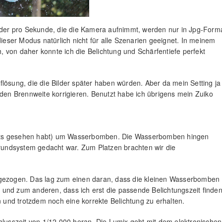
ilder pro Sekunde, die die Kamera aufnimmt, werden nur in Jpg-Form
dieser Modus natürlich nicht für alle Szenarien geeignet. In meinem
ch, von daher konnte ich die Belichtung und Schärfentiefe perfekt
lösung, die die Bilder später haben würden. Aber da mein Setting ja
nden Brennweite korrigieren. Benutzt habe ich übrigens mein Zuiko
ereits gesehen habt) um Wasserbomben. Die Wasserbomben hingen
rgrundsystem gedacht war. Zum Platzen brachten wir die
ngezogen. Das lag zum einen daran, dass die kleinen Wasserbomben
und zum anderen, dass ich erst die passende Belichtungszeit finde
und trotzdem noch eine korrekte Belichtung zu erhalten.
hlusszeit von 1/12.000 heran. Die Lumix geht mit dem elektronischen