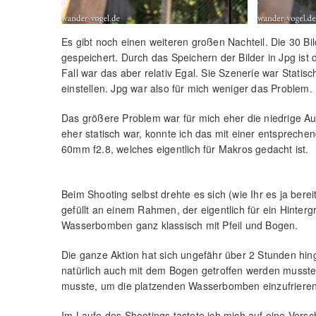
Es gibt noch einen weiteren großen Nachteil. Die 30 B
gespeichert. Durch das Speichern der Bilder in Jpg ist 
Fall war das aber relativ Egal. Sie Szenerie war Statis
einstellen. Jpg war also für mich weniger das Problem.
Das größere Problem war für mich eher die niedrige Auf
eher statisch war, konnte ich das mit einer entspreche
60mm f2.8, welches eigentlich für Makros gedacht ist.
Beim Shooting selbst drehte es sich (wie Ihr es ja b
gefüllt an einem Rahmen, der eigentlich für ein Hinte
Wasserbomben ganz klassisch mit Pfeil und Bogen.
Die ganze Aktion hat sich ungefähr über 2 Stunden hi
natürlich auch mit dem Bogen getroffen werden musste 
musste, um die platzenden Wasserbomben einzufrieren 
Im Laufe des Shootings tastete ich mich auf eine Versc