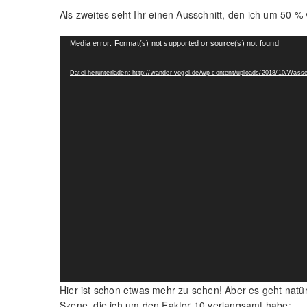
Als zweites seht Ihr einen Ausschnitt, den ich um 50 %
Video-
Media error: Format(s) not supported or source(s) not found
Player
Datei herunterladen: http://wander-vogel.de/wp-content/uploads/2018/10/Wa
Hier ist schon etwas mehr zu sehen! Aber es geht natü
Szene, die ich um den Faktor 10 verlangsamt habe: