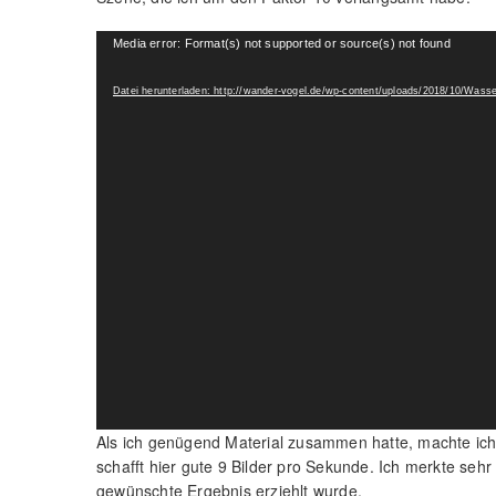
Video-
Media error: Format(s) not supported or source(s) not found
Player
Datei herunterladen: http://wander-vogel.de/wp-content/uploads/2018/10/Wa
Als ich genügend Material zusammen hatte, machte ic
schafft hier gute 9 Bilder pro Sekunde. Ich merkte seh
gewünschte Ergebnis erziehlt wurde.