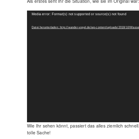
Als erstes seht Ihr die Situation, wie sie im Original war
Video-
Media error: Format(s) not supported or source(s) not found
Player
Datei herunterladen: http://wander-vogel.de/wp-content/uploads/2018/10/Wa
Wie Ihr sehen könnt, passiert das alles ziemlich schnel
tolle Sache!