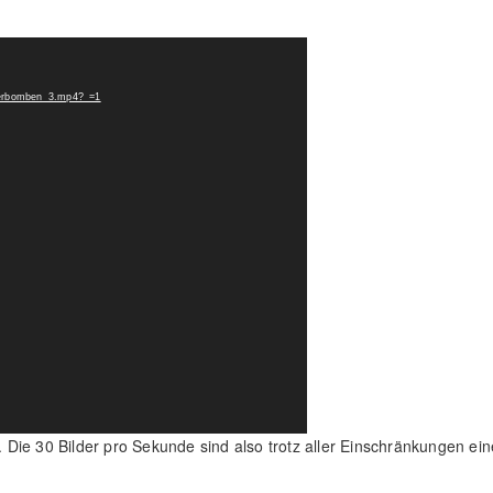
:
sserbomben_3.mp4?_=1
l. Die 30 Bilder pro Sekunde sind also trotz aller Einschränkungen ein