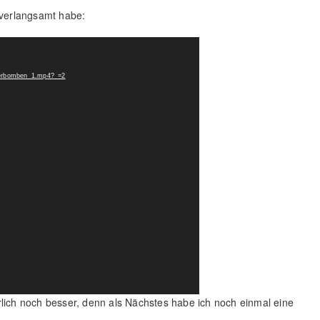
 verlangsamt habe:
sserbomben_1.mp4?_=2
rlich noch besser, denn als Nächstes habe ich noch einmal eine