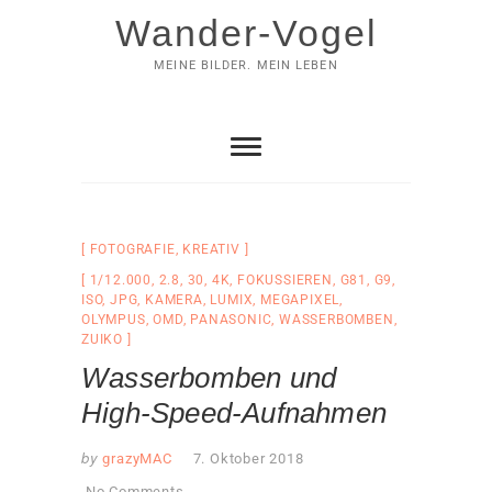
Skip
Wander-Vogel
to
content
MEINE BILDER. MEIN LEBEN
FOTOGRAFIE
,
KREATIV
1/12.000
,
2.8
,
30
,
4K
,
FOKUSSIEREN
,
G81
,
G9
,
ISO
,
JPG
,
KAMERA
,
LUMIX
,
MEGAPIXEL
,
OLYMPUS
,
OMD
,
PANASONIC
,
WASSERBOMBEN
,
ZUIKO
Wasserbomben und
High-Speed-Aufnahmen
by
grazyMAC
7. Oktober 2018
No Comments