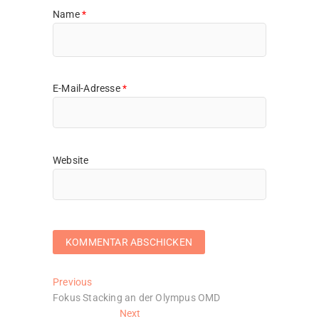
Name
*
E-Mail-Adresse
*
Website
Beitragsnavigation
Previous
Previous
post:
Fokus Stacking an der Olympus OMD
Next
Next