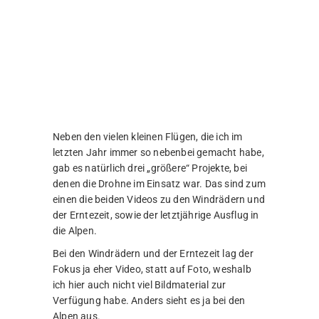
Ich habe es schon oft gesagt und ich
sage es wieder: Schon im Jahr 2017 als
ich mit der Phantom 3 in den Bergen
war, wünschte ich mir eine kleine
kompakte Drohe, mit deren Hilfe ich
auch tief in den Bergen zu kleinen
Flügen aufbrechen konnte. Die
Phantom ist einfach zu groß und
sperrig um sich durch die Bergpässe zu
transportieren. Das gilt natürlich vor
allem dann, wenn man auch noch
weiteres Kameraequipment mit sich
herumträgt. Die Mavic Air war hier
einfach perfekt. Sie ist klein und