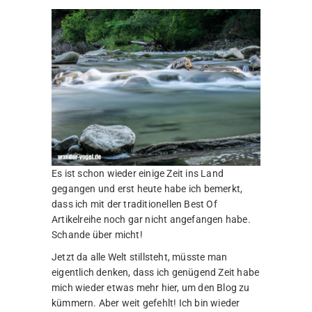
gerade hier und schreibe diese Zeilen…
Für den ersten Teil dieser Reihe habe ich mir die
Themen Handy und Kreativ herausgesucht. Die
Handykategorie feiert dieses Jahr auch Ihre
Premiere! Denn mit meinem iPhone XR war es
mir das erste Mal seit Menschheitsgedenken
möglich gute Fotos mit dem Smartphone zu
machen.
Handy
Okay ich gebe zu, in den letzten Wochen des
aktuellen Jahres habe ich bereits mehr Bilder
mit dem Smartphone gemacht, als im
kompletten letzten Jahr. Die Skepsis bezüglich
der Bildqualität habe ich mittlerweile abgelegt
und bin im Großen und Ganzen zufrieden mit
dem iPhone.
Letztes Jahr kam es aber dann doch eher nur
zu dokumentarischen Zwecken zum Einsatz.