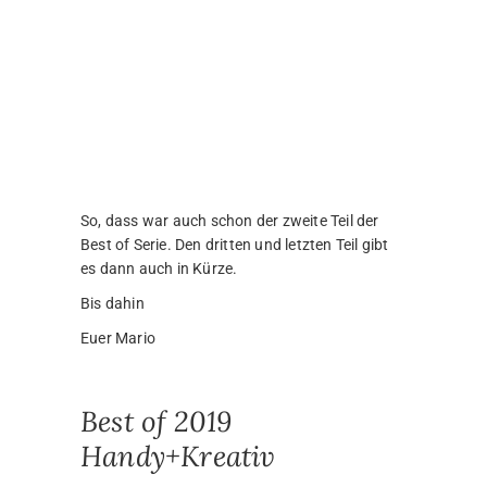
Es ist schon wieder einige Zeit ins Land
gegangen und erst heute habe ich bemerkt,
dass ich mit der traditionellen Best Of
Artikelreihe noch gar nicht angefangen habe.
Schande über micht!
Jetzt da alle Welt stillsteht, müsste man
eigentlich denken, dass ich genügend Zeit habe
mich wieder etwas mehr hier, um den Blog zu
kümmern. Aber weit gefehlt! Ich bin wieder
einmal voll eingespannt. Und wenn ich dann
doch einmal Zeit habe, kann ich mich irgendwie
nicht so richtig aufraffen.
Naja, bis heute jedenfalls. Denn ich sitze ja jetzt