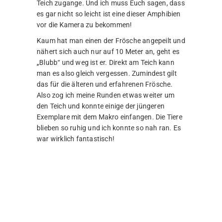
Jahr machte, war mit einem Jäger. Eigentlich
wollte ich einmal gerne ein Wildschwein oder
einen Dachs fotografieren, aber dieser Traum
bleibt bis auf Weiteres noch unerfüllt.
Die gesamte Jagdsession lief eigentlich ohne
besondere Vorkommnisse ab. Wir wollten
schon fast wieder abbrechen, als ein Fuchs die
Szenerie betrat. Es wurde schon langsam
dunkel und ich musste mit der ISO auch
ordentlich hochgehen, aber es hat sich
gelohnt. Das Tier blieb gut 20 Minuten vor Ort
und Stelle und ich konnte viele wundervolle
Bilder machen.😊
Ansonsten ist wieder alles so mit dabei, was
kreucht und fleucht. Insekten, Vögel, Hasen,
Rehe. Weil ich so oft durch die Natur gehe,
kriege ich auch recht viel zu sehen.
Viel Spass mit der Tiergalerie!