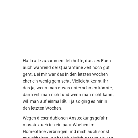
Einen ganz speziellen Nachteil hat das Arbeiten
von zu Hause bei mir aber. Ich habe gemerkt,
dass ich im Laufe der Zeit etwas verwahrlose
😅. Ungepflegter Bart, keine Frisur und die
typischen Schlabbersachen, die man zu Hause
so anhat🙈. Zum Glück musste das niemand
sehen😂.
Und unbedingt erwähnen muss ich, dass ich
nun endlich weiß wie ich Emojis auf dem Mac
schreibe. Bis jetzt habe ich immer WhatsApp
auf dem Desktop benutzt und mir die Emojis
einfach raus kopiert. Das hatte manchmal zur
Folge, dass ich diese aus Versehen auch
versendet habe. Das hat bei den völlig zufällig
ausgewählten Empfängern manchmal für
etwas Verwirrung gesorgt. Aber jetzt die
Lösung!
Da ich Wissen gerne teile, möchte ich Euch
natürlich auch an diesem eher unwichtigen