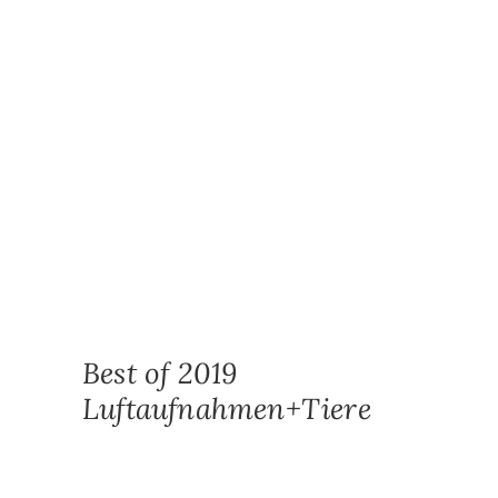
Hallo alle zusammen. Ich hoffe, dass es Euch
auch während der Quarantäne Zeit noch gut
geht. Bei mir war das in den letzten Wochen
eher ein wenig gemischt. Vielleicht kennt Ihr
das ja, wenn man etwas unternehmen könnte,
dann will man nicht und wenn man nicht kann,
will man auf einmal 😅. Tja so ging es mir in
den letzten Wochen.
Wegen dieser dubiosen Ansteckungsgefahr
musste auch ich ein paar Wochen im
Homeoffice verbringen und mich auch sonst
zurückhalten. Wobei ich ehrlich gesagt die Zeit
im Homeoffice sehr genossen habe. Endlich
konnte ich einmal konzentriert und ohne
Ablenkung die Sachen nachholen, die bis jetzt
immer liegengeblieben sind.