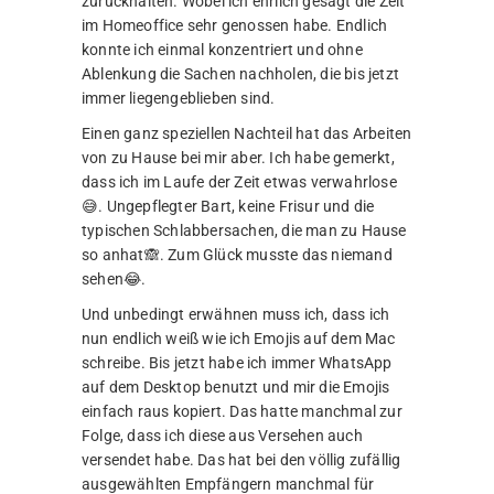
Detail teilhaben lassen. Wollt Ihr auf dem Mac
also Emojis schrieben, so braucht Ihr einfach
nur Control+Command+Leer drücken. Es
öffnet sich anschließend eine Übersicht mit
allen Emijis, die Ihr dann einfach in den Text
einfügen könnt. Cool, oder?
Aber ich schweife schon wieder total ab.
Kommen wir zurück zum Thema. Die Best of
Reihe mit der Auswertung des Jahres 2019
geht weiter. Dieses Mal stehen Luftaufnahmen
und Tierfotos im Vordergrund. Legen wir los!
Luftaufnahmen