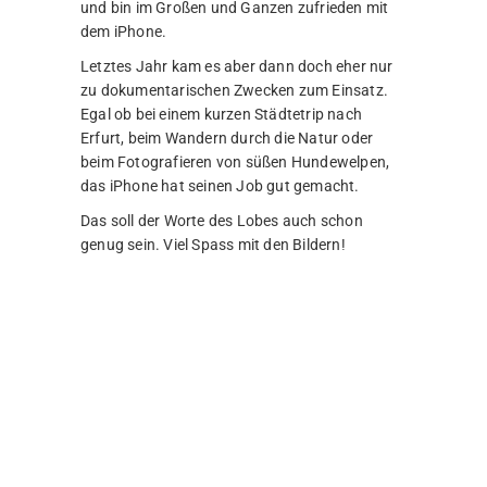
Hierzu kann ich natürlich schon wesentlich
mehr schreiben. Der kreative Bereich stand im
letzten Jahr ganz im Zeichen der Startrails. Ich
habe mich ausführlich in die Thematik
eingearbeitet und es sogar hinbekommen
Startrail Videos aufzunehmen. Dafür habe ich
sowohl altes Material verwendet, aber auch
nächtelang in der Pampa gestanden und die
Kamera laufen gelassen. Vor allem die Session
bei den Windrädern bei des Nachts echt
gruselig!
Windräder waren letztes Jahr auch so eine
Sache. In deren Nähe habe ich mich ziemlich
oft aufgehalten. Für ein paar Zeitraffer, für
diverse Drohnenflüge oder auch für
Langzeitbelichtungen. Von Windrädern habe
ich jedenfalls erst einmal genug!
Was gab es noch so im kreativen Bereich?
Nunja, meine Alpenreise hatte ich letztes Jahr
wieder einmal dazu genutzt, um