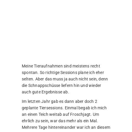
nähert sich auch nur auf 10 Meter an, geht es
„Blubb“ und weg ist er. Direkt am Teich kann
man es also gleich vergessen. Zumindest gilt
das für die älteren und erfahrenen Frösche.
Also zog ich meine Runden etwas weiter um
den Teich und konnte einige der jüngeren
Exemplare mit dem Makro einfangen. Die Tiere
blieben so ruhig und ich konnte so nah ran. Es
war wirklich fantastisch!
Die andere geplante Tour, die ich im letzten