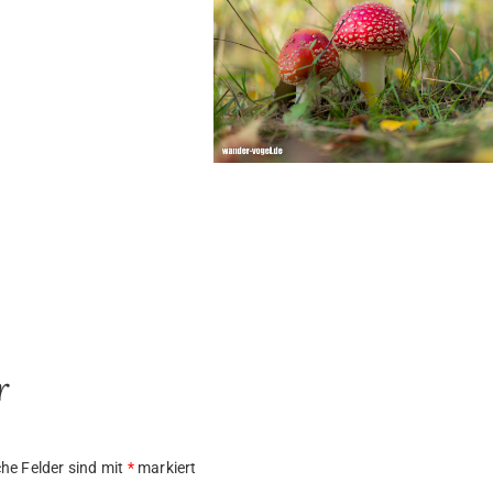
r
che Felder sind mit
*
markiert