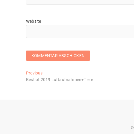
Website
Beitragsnavigation
Previous
Previous
post:
Best of 2019 Luftaufnahmen+Tiere
©