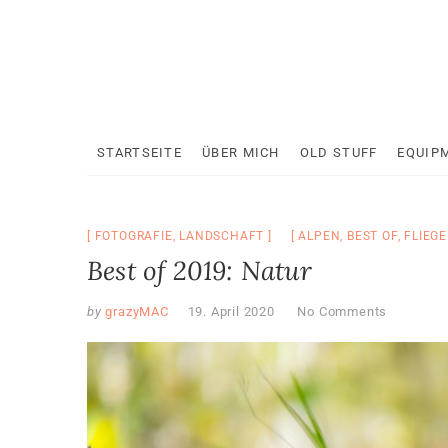
Skip
to
content
STARTSEITE
ÜBER MICH
OLD STUFF
EQUIP
FOTOGRAFIE
,
LANDSCHAFT
ALPEN
,
BEST OF
,
FLIEGE
Best of 2019: Natur
by
grazyMAC
19. April 2020
No Comments