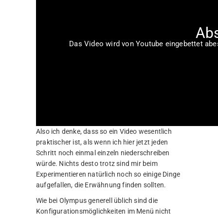
Abs
Das Video wird von Youtube eingebettet abesp
Also ich denke, dass so ein Video wesentlich
praktischer ist, als wenn ich hier jetzt jeden
Schritt noch einmal einzeln niederschreiben
würde. Nichts desto trotz sind mir beim
Experimentieren natürlich noch so einige Dinge
aufgefallen, die Erwähnung finden sollten.
Wie bei Olympus generell üblich sind die
Konfigurationsmöglichkeiten im Menü nicht