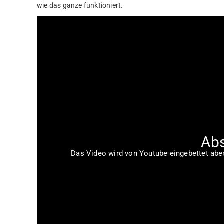
wie das ganze funktioniert.
Abs
Das Video wird von Youtube eingebettet abesp