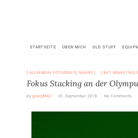
Skip
to
content
STARTSEITE
ÜBER MICH
OLD STUFF
EQUIP
ALLGEMEIN
,
FOTOGRAFIE
,
MAKRO
BKT
,
BRAKETING
,
Fokus Stacking an der Olym
by
grazyMAC
23. September 2018
No Comments