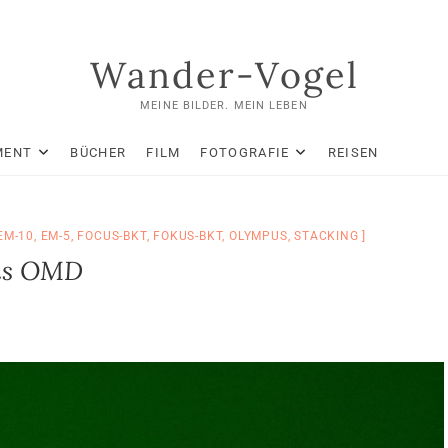
Wander-Vogel
MEINE BILDER. MEIN LEBEN
MENT
BÜCHER
FILM
FOTOGRAFIE
REISEN
EM-10
,
EM-5
,
FOCUS-BKT
,
FOKUS-BKT
,
OLYMPUS
,
STACKING
pus OMD