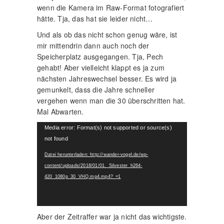
wenn die Kamera im Raw-Format fotografiert
hätte. Tja, das hat sie leider nicht…
Und als ob das nicht schon genug wäre, ist
mir mittendrin dann auch noch der
Speicherplatz ausgegangen. Tja, Pech
gehabt! Aber vielleicht klappt es ja zum
nächsten Jahreswechsel besser. Es wird ja
gemunkelt, dass die Jahre schneller
vergehen wenn man die 30 überschritten hat.
Mal Abwarten.
Video-
Media error: Format(s) not supported or source(s)
Player
not found
Datei herunterladen: http://wander-vogel.de/wp-
content/uploads/2018/01/01._Silvester_h264-
420_1080p_30_VHQ.mp4.mp4?_=1
Aber der Zeitraffer war ja nicht das wichtigste.