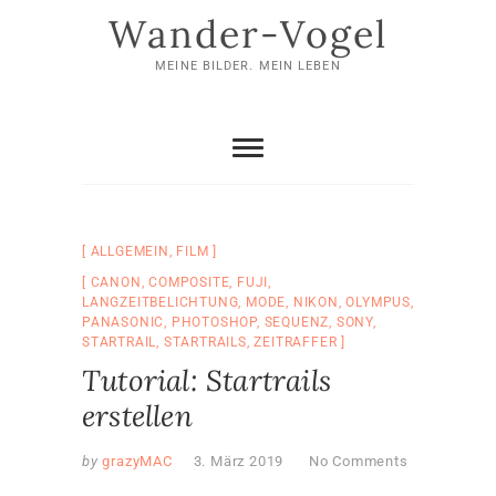
Skip
Wander-Vogel
to
content
MEINE BILDER. MEIN LEBEN
ALLGEMEIN
,
FILM
CANON
,
COMPOSITE
,
FUJI
,
LANGZEITBELICHTUNG
,
MODE
,
NIKON
,
OLYMPUS
,
PANASONIC
,
PHOTOSHOP
,
SEQUENZ
,
SONY
,
STARTRAIL
,
STARTRAILS
,
ZEITRAFFER
Tutorial: Startrails
erstellen
by
grazyMAC
3. März 2019
No Comments