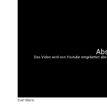
Abs
Das Video wird von Youtube eingebettet abesp
Euer Mario