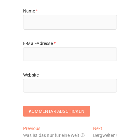
Name
*
E-Mail-Adresse
*
Website
Beitragsnavigation
Previous
Next
Previous
Next
post:
post:
Was ist das nur für eine Welt 😡
Bergwelten!