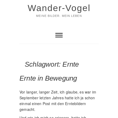
Skip
Wander-Vogel
to
content
MEINE BILDER. MEIN LEBEN
Schlagwort:
Ernte
Ernte in Bewegung
Vor langer, langer Zeit, ich glaube, es war im
September letzten Jahres hatte ich ja schon
einmal einen Post mit den Erntebildern
gemacht.
Und wie ich mich so erinnere, hatte ich