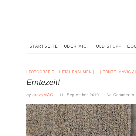
Skip
to
content
STARTSEITE
ÜBER MICH
OLD STUFF
EQ
FOTOGRAFIE
,
LUFTAUFNAHMEN
ERNTE
,
MAVIC A
Erntezeit!
by
grazyMAC
11. September 2019
No Comments