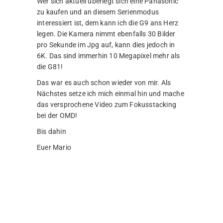
Wer sich aktuell überlegt sich eine Panasonic
zu kaufen und an diesem Serienmodus
interessiert ist, dem kann ich die G9 ans Herz
legen. Die Kamera nimmt ebenfalls 30 Bilder
pro Sekunde im Jpg auf, kann dies jedoch in
6K. Das sind immerhin 10 Megapixel mehr als
die G81!
Das war es auch schon wieder von mir. Als
Nächstes setze ich mich einmal hin und mache
das versprochene Video zum Fokusstacking
bei der OMD!
Bis dahin
Euer Mario