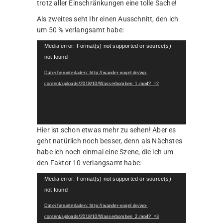
trotz aller Einschränkungen eine tolle Sache!
Als zweites seht Ihr einen Ausschnitt, den ich
um 50 % verlangsamt habe:
Video-
Media error: Format(s) not supported or source(s)
Player
not found
Datei herunterladen: http://wander-vogel.de/wp-
content/uploads/2018/10/Wasserbomben_1.mp4?_=2
Hier ist schon etwas mehr zu sehen! Aber es
geht natürlich noch besser, denn als Nächstes
habe ich noch einmal eine Szene, die ich um
den Faktor 10 verlangsamt habe:
Video-
Media error: Format(s) not supported or source(s)
Player
not found
Datei herunterladen: http://wander-vogel.de/wp-
content/uploads/2018/10/Wasserbomben_2.mp4?_=3