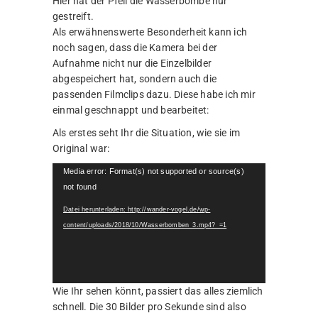
Hier hat der Pfeil die Wasserbombe nur
gestreift.
Als erwähnenswerte Besonderheit kann ich
noch sagen, dass die Kamera bei der
Aufnahme nicht nur die Einzelbilder
abgespeichert hat, sondern auch die
passenden Filmclips dazu. Diese habe ich mir
einmal geschnappt und bearbeitet:
Als erstes seht Ihr die Situation, wie sie im
Original war:
Video-
Media error: Format(s) not supported or source(s)
Player
not found
Datei herunterladen: http://wander-vogel.de/wp-
content/uploads/2018/10/Wasserbomben_3.mp4?_=1
Wie Ihr sehen könnt, passiert das alles ziemlich
schnell. Die 30 Bilder pro Sekunde sind also