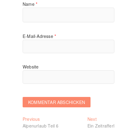
Name
*
E-Mail-Adresse
*
Website
Beitragsnavigation
Previous
Next
Previous
Next
post:
post:
Alpenurlaub Teil 6
Ein Zeitrafferl