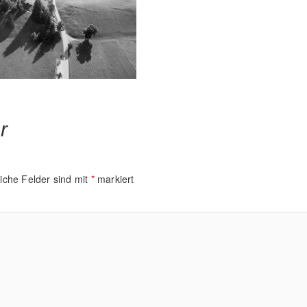
r
liche Felder sind mit
*
markiert