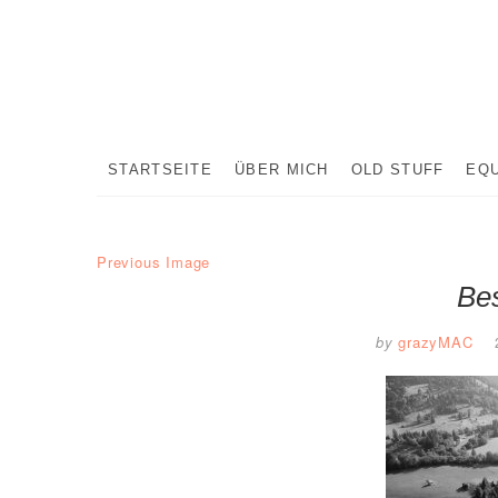
Skip
to
content
STARTSEITE
ÜBER MICH
OLD STUFF
EQ
Previous Image
Bes
by
grazyMAC